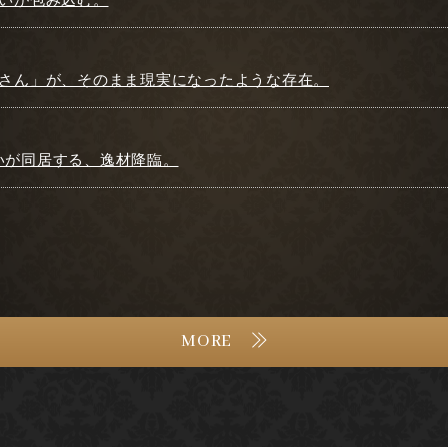
お姉さん」が、そのまま現実になったような存在。
愛いが同居する、逸材降臨。
MORE