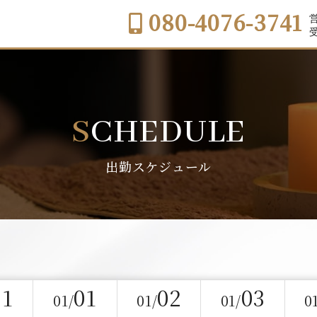
080-4076-3741
営
受
SCHEDULE
出勤スケジュール
31
01
02
03
01/
01/
01/
0