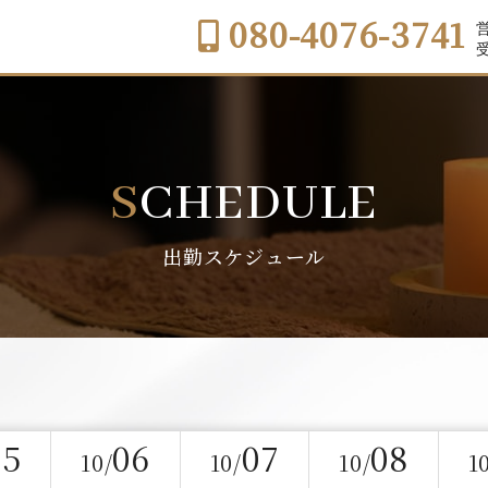
080-4076-3741
営
受
SCHEDULE
出勤スケジュール
05
06
07
08
10/
10/
10/
1