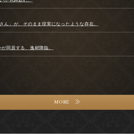
お姉さん」が、そのまま現実になったような存在。
愛いが同居する、逸材降臨。
MORE