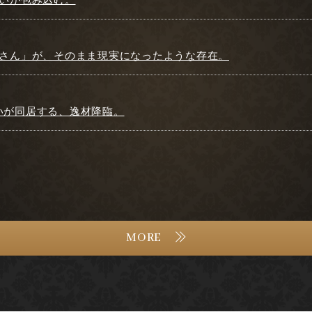
お姉さん」が、そのまま現実になったような存在。
愛いが同居する、逸材降臨。
MORE