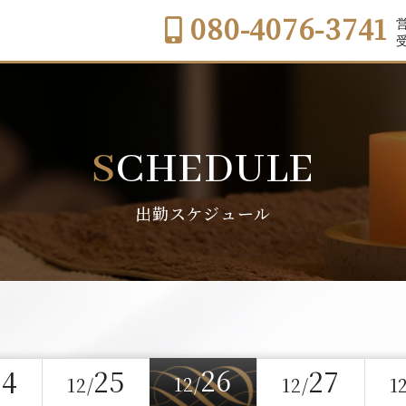
080-4076-3741
営
受
SCHEDULE
出勤スケジュール
26
24
25
27
12/
12/
12/
1