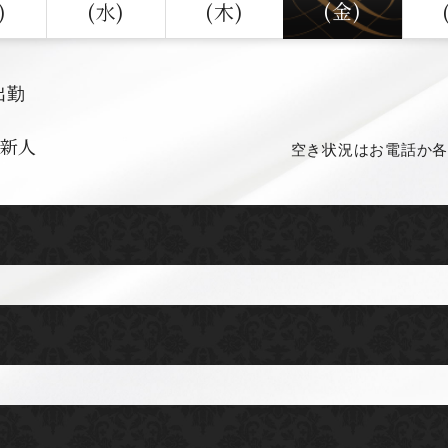
(金)
)
(水)
(木)
出勤
新人
空き状況はお電話か各