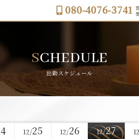
080-4076-3741
営
受
SCHEDULE
出勤スケジュール
27
24
25
26
12/
12/
12/
1