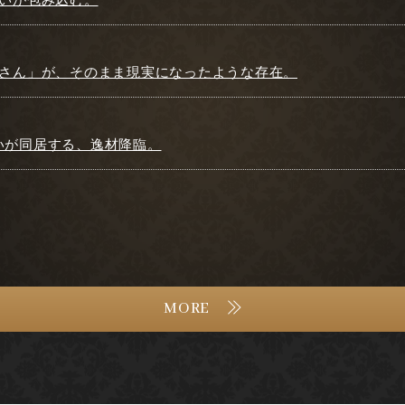
お姉さん」が、そのまま現実になったような存在。
愛いが同居する、逸材降臨。
MORE