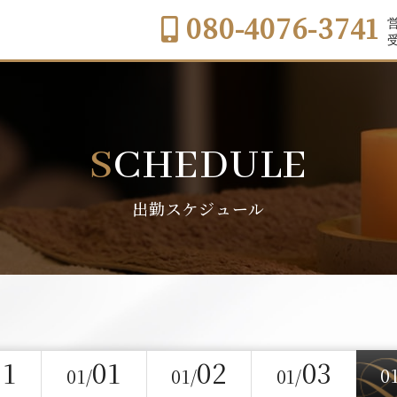
080-4076-3741
営
受
SCHEDULE
出勤スケジュール
31
01
02
03
0
01/
01/
01/