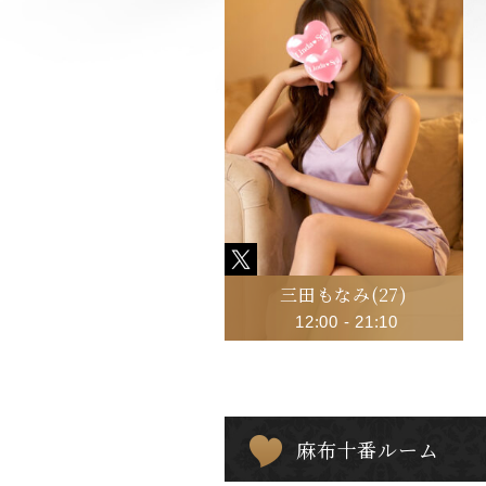
三田もなみ
(27)
12:00
-
21:10
麻布十番ルーム