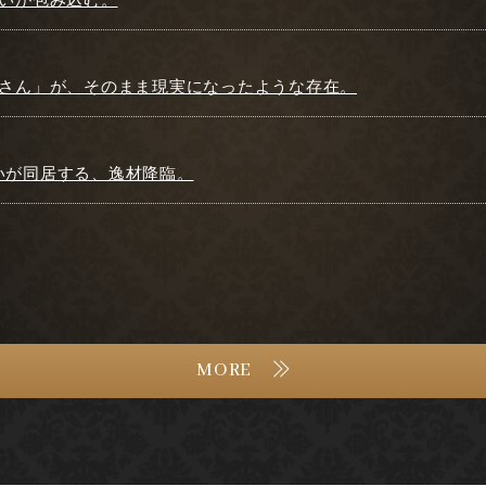
お姉さん」が、そのまま現実になったような存在。
愛いが同居する、逸材降臨。
MORE