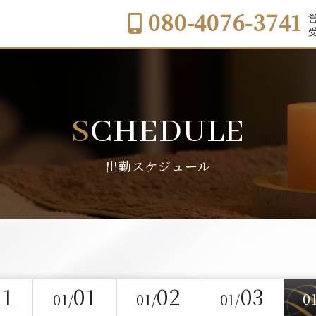
080-4076-3741
営
受
SCHEDULE
出勤スケジュール
31
01
02
03
0
01/
01/
01/