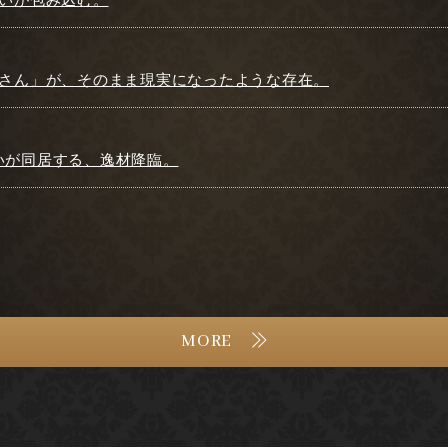
お姉さん」が、そのまま現実になったような存在。
愛いが同居する、逸材降臨。
MORE