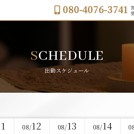
080-4076-3741
営
受
SCHEDULE
出勤スケジュール
11
12
13
14
08/
08/
08/
0