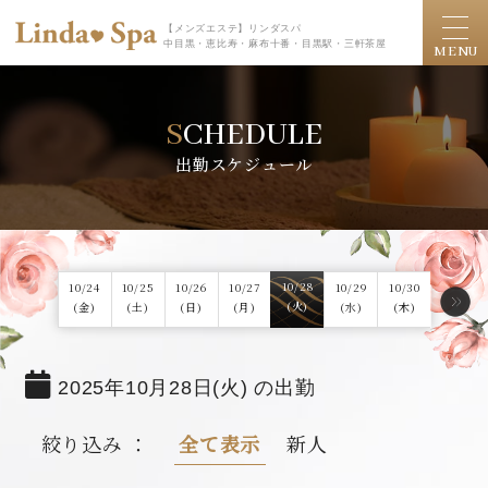
【メンズエステ】リンダスパ
中目黒・恵比寿・麻布十番・目黒駅・三軒茶屋
MENU
SCHEDULE
出勤スケジュール
10/
28
10/
24
10/
25
10/
26
10/
27
10/
29
10/
30
(火)
(金)
(土)
(日)
(月)
(水)
(木)
2025年10月28日(火) の出勤
絞り込み ：
全て表示
新人