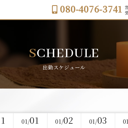
080-4076-3741
営
受
SCHEDULE
出勤スケジュール
31
01
02
03
01/
01/
01/
0