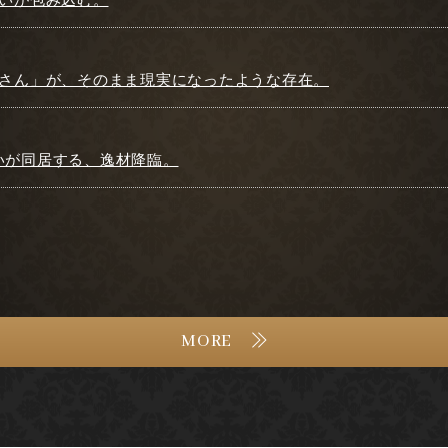
お姉さん」が、そのまま現実になったような存在。
愛いが同居する、逸材降臨。
MORE