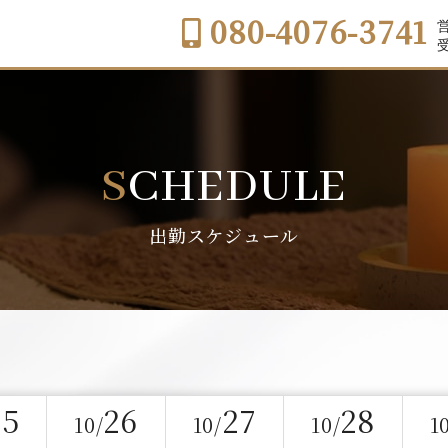
080-4076-3741
営
受
SCHEDULE
出勤スケジュール
25
26
27
28
10/
10/
10/
1