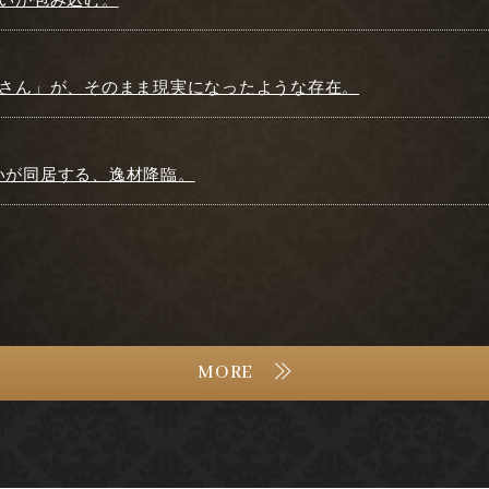
お姉さん」が、そのまま現実になったような存在。
愛いが同居する、逸材降臨。
MORE