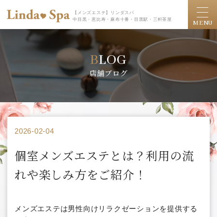
【メンズエステ】リンダスパ
中目黒・恵比寿・麻布十番・目黒駅・三軒茶屋
MENU
BLOG
店舗ブログ
2026-02-04
個室メンズエステとは？利用の流
れや楽しみ方をご紹介！
メンズエステは男性向けリラクゼーションを提供する