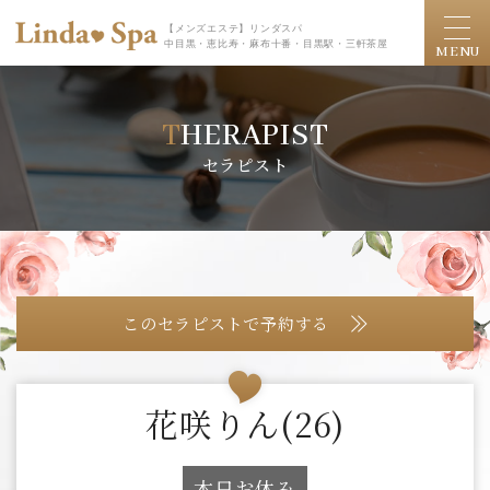
【メンズエステ】リンダスパ
中目黒・恵比寿・麻布十番・目黒駅・三軒茶屋
MENU
THERAPIST
セラピスト
このセラピストで予約する
花咲りん
(26)
本日お休み