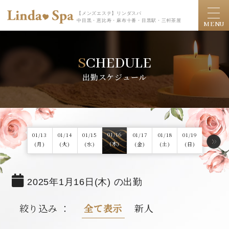
【メンズエステ】リンダスパ
中目黒・恵比寿・麻布十番・目黒駅・三軒茶屋
MENU
SCHEDULE
出勤スケジュール
01/
16
01/
13
01/
14
01/
15
01/
17
01/
18
01/
19
(木)
(月)
(火)
(水)
(金)
(土)
(日)
2025年1月16日(木) の出勤
絞り込み ：
全て表示
新人