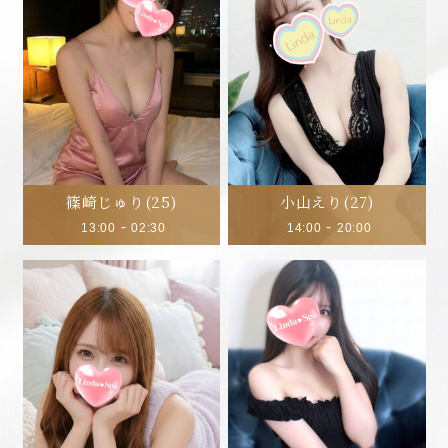
篠崎じゅり
(25)
小山えり
(27)
-
-
13:00
02:30
14:00
20:00