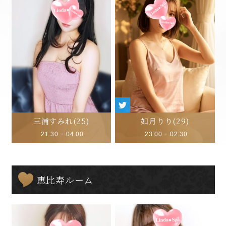
三浦すみれ
(25)
如月りり
(29)
-
-
21:30
04:00
23:00
02:30
恵比寿ルーム