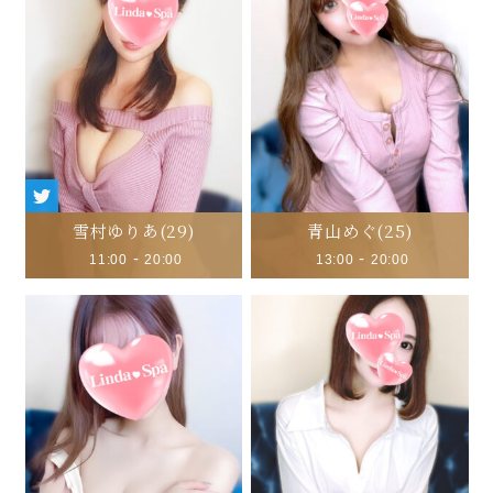
雪村ゆりあ
(29)
青山めぐ
(25)
-
-
11:00
20:00
13:00
20:00