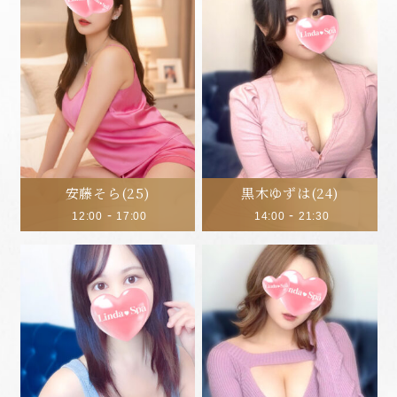
安藤そら
(25)
黒木ゆずは
(24)
-
-
12:00
17:00
14:00
21:30