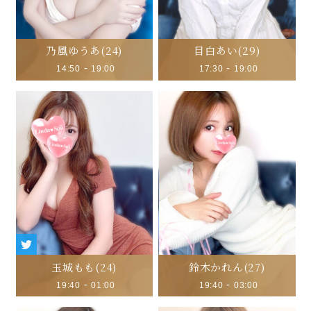
乃風ゆうあ
(24)
目白あい
(29)
-
-
14:50
19:00
17:30
19:00
玉城もも
(24)
鈴木かれん
(27)
-
-
19:40
01:00
19:40
03:00