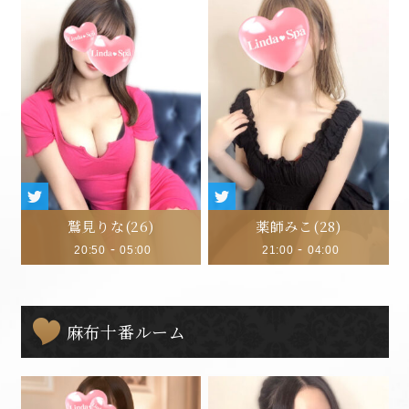
鷲見りな
(26)
薬師みこ
(28)
-
-
20:50
05:00
21:00
04:00
麻布十番ルーム