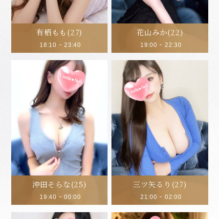
有栖もも
(27)
花山みか
(22)
-
-
18:10
23:40
19:00
22:30
沖田そらな
(25)
三ツ矢るり
(27)
-
-
19:40
00:00
21:00
02:00