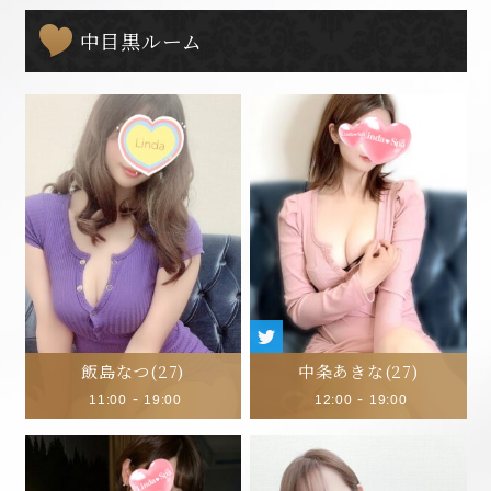
中目黒ルーム
飯島なつ
(27)
中条あきな
(27)
-
-
11:00
19:00
12:00
19:00