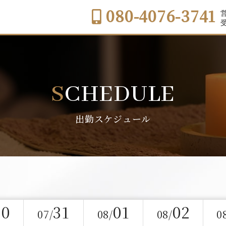
080-4076-3741
営
受
SCHEDULE
出勤スケジュール
30
31
01
02
07/
08/
08/
0