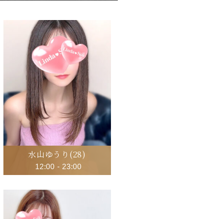
水山ゆうり
(28)
12:00
-
23:00