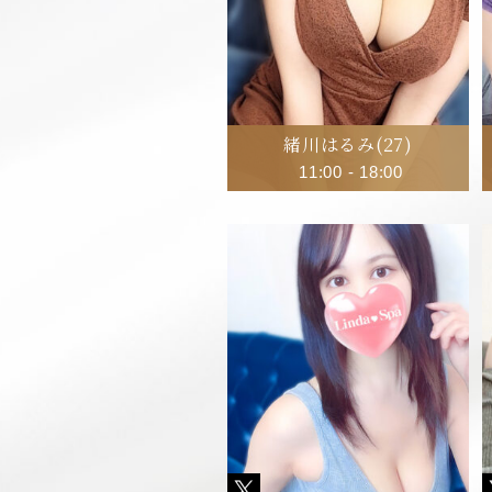
緒川はるみ
(27)
11:00
-
18:00