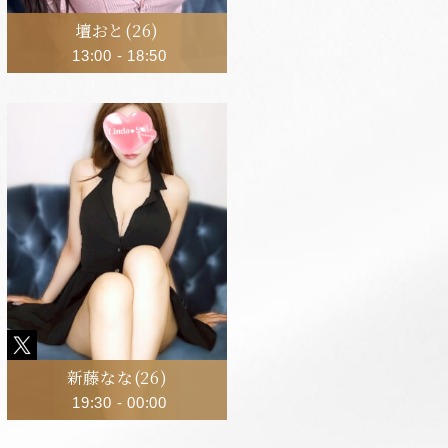
壇おと
(26)
13:00
-
18:50
新藤なな
(26)
19:30
-
00:00