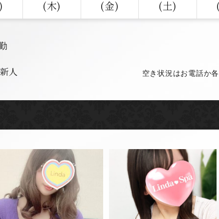
)
(木)
(金)
(土)
出勤
新人
空き状況はお電話か各