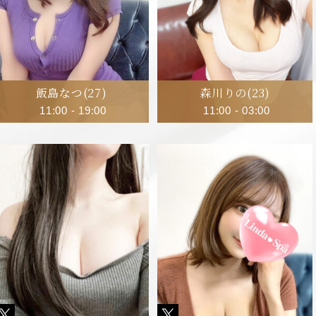
飯島なつ
(27)
森川りの
(23)
11:00
-
19:00
11:00
-
03:00