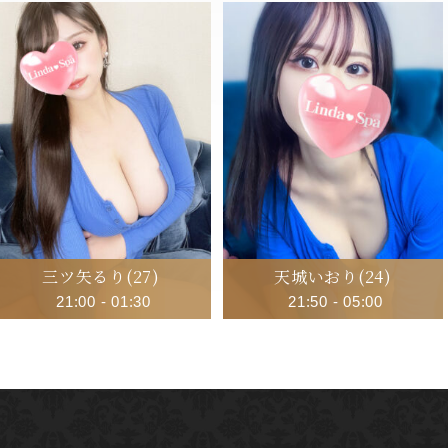
三ツ矢るり
(27)
天城いおり
(24)
21:00
-
01:30
21:50
-
05:00