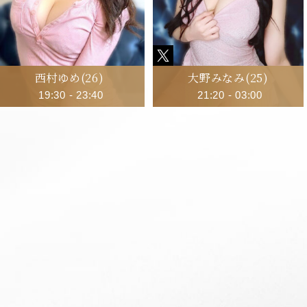
西村ゆめ
(26)
大野みなみ
(25)
19:30
-
23:40
21:20
-
03:00