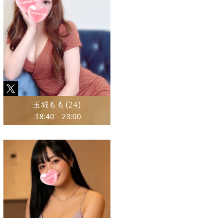
玉城もも
(24)
18:40
-
23:00