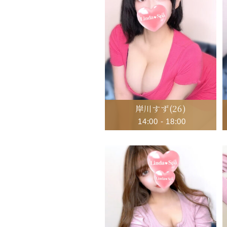
岸川すず
(26)
14:00
-
18:00