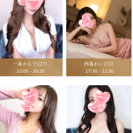
一条かえで
(27)
西島れい
(23)
15:00
-
20:30
17:30
-
22:30