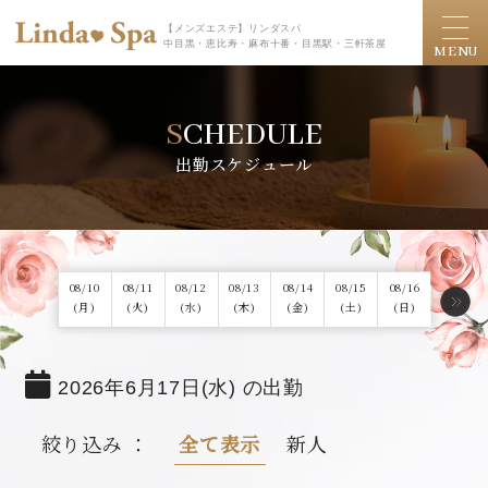
【メンズエステ】リンダスパ
中目黒・恵比寿・麻布十番・目黒駅・三軒茶屋
MENU
SCHEDULE
出勤スケジュール
08/
10
08/
11
08/
12
08/
13
08/
14
08/
15
08/
16
(月)
(火)
(水)
(木)
(金)
(土)
(日)
2026年6月17日(水) の出勤
絞り込み ：
全て表示
新人